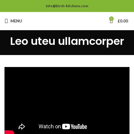
info@birch-kitchens.com
0
MENU
£
0.00
Leo uteu ullamcorper